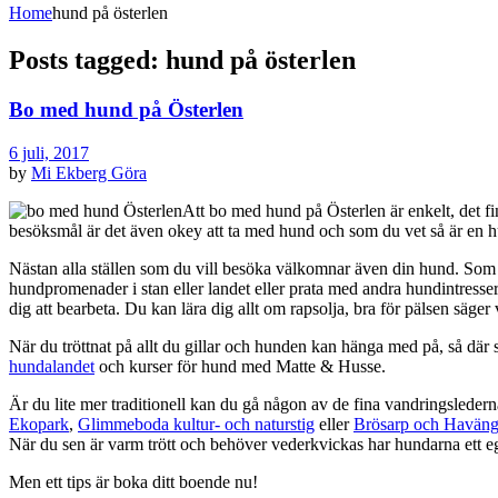
Home
hund på österlen
Posts tagged: hund på österlen
Bo med hund på Österlen
6 juli, 2017
by
Mi Ekberg
Göra
Att bo med hund på Österlen är enkelt, det fin
besöksmål är det även okey att ta med hund och som du vet så är en h
Nästan alla ställen som du vill besöka välkomnar även din hund. Som 
hundpromenader i stan eller landet eller prata med andra hundintresser
dig att bearbeta. Du kan lära dig allt om rapsolja, bra för pälsen säger
När du tröttnat på allt du gillar och hunden kan hänga med på, så där 
hundalandet
och kurser för hund med Matte & Husse.
Är du lite mer traditionell kan du gå någon av de fina vandringslederna
Ekopark
,
Glimmeboda kultur- och naturstig
eller
Brösarp och Havän
När du sen är varm trött och behöver vederkvickas har hundarna ett e
Men ett tips är boka ditt boende nu!