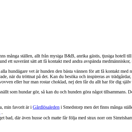
ns många ställen, allt från mysiga B&B, anrika gästis, tjusiga hotell til
und ett suveränt sätt att få kontakt med andra avspända medmänniskor, s
alla hundägare vet är hunden den bästa vännen för att få kontakt med n
ade, när du tröttnat på det. Kan du besöka och inspireras av trädgårdar, 
 vovven eller hur man rostar choklad, nej den får du allt har för dig själv
snällt som hundar gör, så kan du och hunden göra något tillsammans. Det
, min favorit är i
Gårdlösaleden
i Smedstorp men det finns många ställ
g
.
get bad, där även husse och matte får följa med strax norr om Simrisha