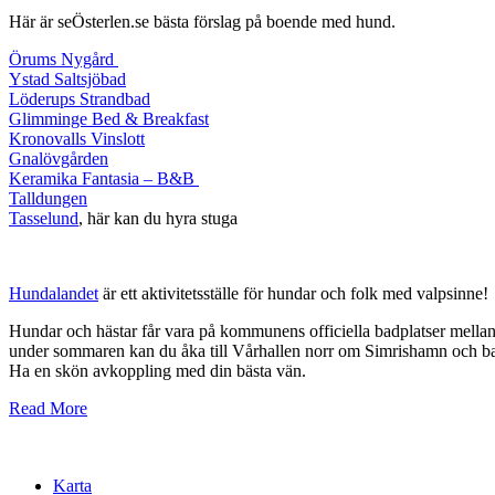
Här är
seÖsterlen.se
bästa förslag på boende med hund.
Örums Nygård
Ystad Saltsjöbad
Löderups Strandbad
Glimminge Bed & Breakfast
Kronovalls Vinslott
Gnalövgården
Keramika Fantasia – B&B
Talldungen
Tasselund
, här kan du hyra stuga
Hundalandet
är ett aktivitetsställe för hundar och folk med valpsinne!
Hundar och hästar får vara på kommunens officiella badplatser mella
under sommaren kan du åka till Vårhallen norr om Simrishamn och b
Ha en skön avkoppling med din bästa vän.
Read More
Karta