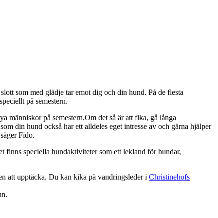
l slott som med glädje tar emot dig och din hund. På de flesta
peciellt på semestern.
ya människor på semestern.Om det så är att fika, gå långa
som din hund också har ett alldeles eget intresse av och gärna hjälper
 säger Fido.
 finns speciella hundaktiviteter som ett lekland för hundar,
en att upptäcka. Du kan kika på vandringsleder i
Christinehofs
mn.