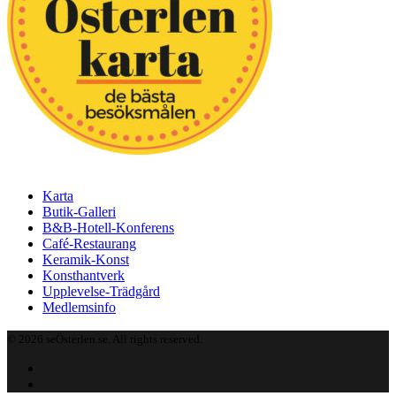
Karta
Butik-Galleri
B&B-Hotell-Konferens
Café-Restaurang
Keramik-Konst
Konsthantverk
Upplevelse-Trädgård
Medlemsinfo
© 2026 seÖsterlen.se. All rights reserved.