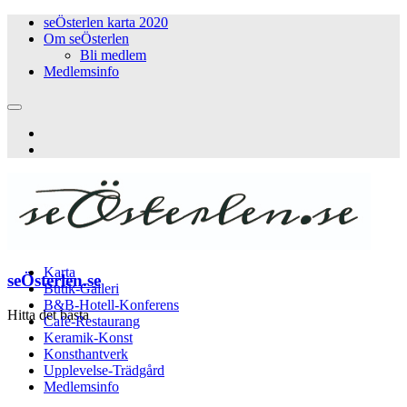
seÖsterlen karta 2020
Om seÖsterlen
Bli medlem
Medlemsinfo
Karta
seÖsterlen.se
Butik-Galleri
B&B-Hotell-Konferens
Hitta det bästa
Café-Restaurang
Keramik-Konst
Konsthantverk
Upplevelse-Trädgård
Medlemsinfo