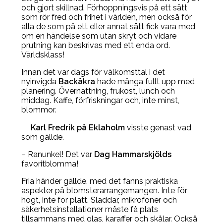
och gjort skillnad. Förhoppningsvis på ett sätt
som rör fred och frihet i världen, men också för
alla de som på ett eller annat sätt fick vara med
om en händelse som utan skryt och vidare
prutning kan beskrivas med ett enda ord.
Världsklass!
Innan det var dags för välkomsttal i det
nyinvigda
Backåkra
hade många fullt upp med
planering. Övernattning, frukost, lunch och
middag. Kaffe, förfriskningar och, inte minst,
blommor.
Karl Fredrik på Eklaholm
visste genast vad
som gällde.
– Ranunkel! Det var
Dag Hammarskjölds
favoritblomma!
Fria händer gällde, med det fanns praktiska
aspekter på blomsterarrangemangen. Inte för
högt, inte för platt. Sladdar, mikrofoner och
säkerhetsinstallationer måste få plats
tillsammans med glas, karaffer och skålar. Också