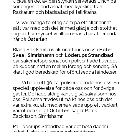
Också en del av den styrkan serverads lunch på
söndagen, bland annat med kyckling från
Raskarum och bladsallad på tallrikarna.
– Vi var många företag som på ett eller annat
sätt var med och det är med glädje och stolthet
jag ser hur mycket vi tillsammans har att erbjuda
här på
Österlen
.
Bland Se Österlens aktörer fanns också
Hotel
Svea i Simrishamn
och
Löderups Strandbad
där säkerhetspersonal och poliser hade huvudet
på kudden natten mellan lördag och söndag. Så
klart i god beredskap för oförutsedda händelser.
– Vi hade ett 30-tal poliser boende hos oss. En
speciell upplevelse för både oss och för övriga
gäster. De hade aldrig känt sig så säkra som hos
oss. Poliserna trivdes utmärkt hos oss och det
var extra kul att medierna visade upp ett vackert,
varmt och soligt
Österlen
, säger Patrik
Zackrisson, Simrishamn.
På Löderups Strandbad var det heta dagar i