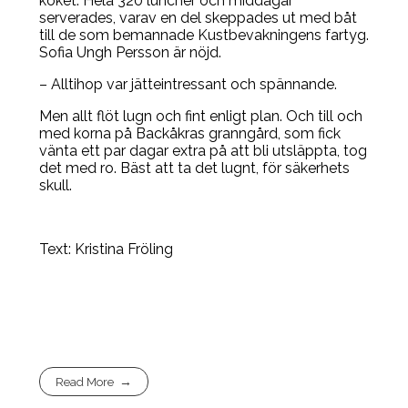
köket. Hela 320 luncher och middagar
serverades, varav en del skeppades ut med båt
till de som bemannade Kustbevakningens fartyg.
Sofia Ungh Persson är nöjd.
– Alltihop var jätteintressant och spännande.
Men allt flöt lugn och fint enligt plan. Och till och
med korna på Backåkras granngård, som fick
vänta ett par dagar extra på att bli utsläppta, tog
det med ro. Bäst att ta det lugnt, för säkerhets
skull.
Text: Kristina Fröling
Read More