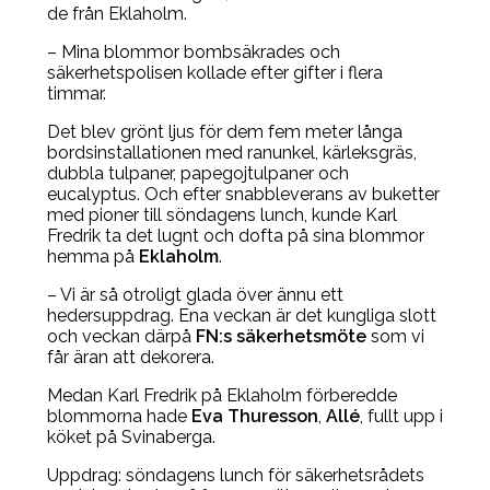
de från Eklaholm.
– Mina blommor bombsäkrades och
säkerhetspolisen kollade efter gifter i flera
timmar.
Det blev grönt ljus för dem fem meter långa
bordsinstallationen med ranunkel, kärleksgräs,
dubbla tulpaner, papegojtulpaner och
eucalyptus. Och efter snabbleverans av buketter
med pioner till söndagens lunch, kunde Karl
Fredrik ta det lugnt och dofta på sina blommor
hemma på
Eklaholm
.
– Vi är så otroligt glada över ännu ett
hedersuppdrag. Ena veckan är det kungliga slott
och veckan därpå
FN:s säkerhetsmöte
som vi
får äran att dekorera.
Medan Karl Fredrik på Eklaholm förberedde
blommorna hade
Eva Thuresson
,
Allé
, fullt upp i
köket på Svinaberga.
Uppdrag: söndagens lunch för säkerhetsrådets