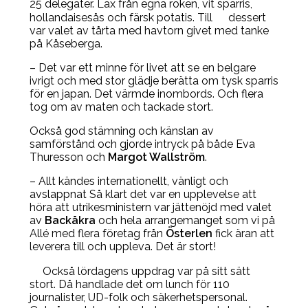
25 delegater. Lax från egna röken, vit sparris,
hollandaisesås och färsk potatis. Till
dessert
var valet av tårta med havtorn givet med tanke
på Kåseberga.
– Det var ett minne för livet att se en belgare
ivrigt och med stor glädje berätta om tysk sparris
för en japan. Det värmde inombords. Och flera
tog om av maten och tackade stort.
Också god stämning och känslan av
samförstånd och gjorde intryck på både Eva
Thuresson och
Margot Wallström
.
– Allt kändes internationellt, vänligt och
avslappnat Så klart det var en upplevelse att
höra att utrikesministern var jättenöjd med valet
av
Backåkra
och hela arrangemanget som vi på
Allé med flera företag från
Österlen
fick äran att
leverera till och uppleva. Det är stort!
Också lördagens uppdrag var på sitt sätt
stort. Då handlade det om lunch för 110
journalister, UD-folk och säkerhetspersonal.